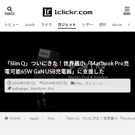
レビュー
Apple
カメラ
ガジェット
レザー
週刊
about
「Slim Q」ついにきた！世界最小「Macbook Pro充
電可能65W GaN USB充電器」に支援した
2019年9月7日
2019年9月7日
Mac
,
ガジェット
indiegogo
,
MacBook Pro
Apple
Mac
「Slim Q」ついにきた！世界最小「Macboo
HOME