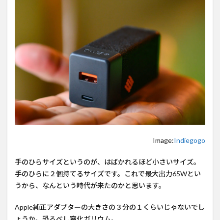
Adapter
1.1
2ポー
トの
イン
テリ
ジェ
ント
回路
1.2
PD対
応
Image:
Indiegogo
Type-
Cポー
ト
手のひらサイズというのが、はばかれるほど小さいサイズ。
手のひらに２個持てるサイズです。これで最大出力65Wとい
2
うから、なんという時代が来たのかと思います。
まと
め
Apple純正アダプターの大きさの３分の１くらいじゃないでし
小さ
ょうか。恐るべし窒化ガリウム。