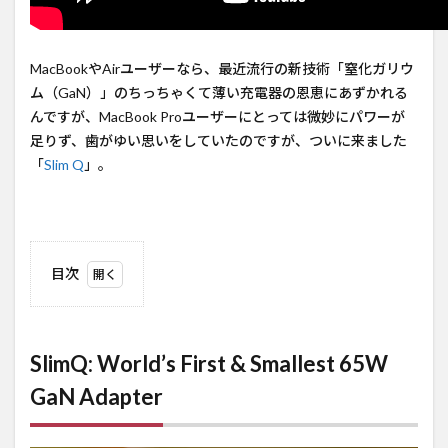
MacBookやAirユーザーなら、最近流行の新技術「窒化ガリウ
ム（GaN）」のちっちゃくて薄い充電器の恩恵にあずかれる
んですが、MacBook Proユーザーにとっては微妙にパワーが
足りず、歯がゆい思いをしていたのですが、ついに来ました
「
Slim Q
」。
目次
1
SlimQ:
World’s
SlimQ: World’s First & Smallest 65W
First &
Smallest
GaN Adapter
65W
GaN