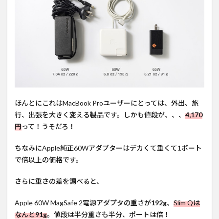
ほんとにこれはMacBook Proユーザーにとっては、外出、旅
行、出張を大きく変える製品です。しかも値段が、、、
4,170
円
って！うそだろ！
ちなみにApple純正60Wアダプターはデカくて重くて1ポート
で倍以上の価格です。
さらに重さの差を調べると、
Apple 60W MagSafe 2電源アダプタの重さが
192g
、
Slim Qは
なんと
91g
。値段は半分重さも半分、ポートは倍！