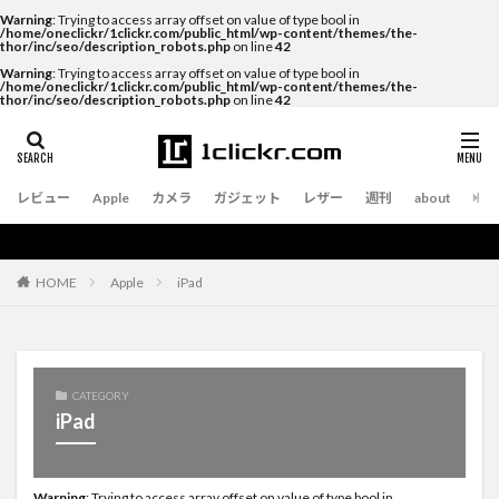
Warning
: Trying to access array offset on value of type bool in
/home/oneclickr/1clickr.com/public_html/wp-content/themes/the-
thor/inc/seo/description_robots.php
on line
42
Warning
: Trying to access array offset on value of type bool in
/home/oneclickr/1clickr.com/public_html/wp-content/themes/the-
thor/inc/seo/description_robots.php
on line
42
レビュー
Apple
カメラ
ガジェット
レザー
週刊
about
Apple
iPad
HOME
CATEGORY
iPad
Warning
: Trying to access array offset on value of type bool in