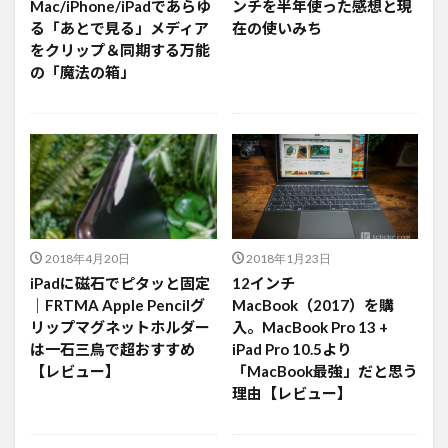
Mac/iPhone/iPadであらゆ
ンチを半年使った感想と現
る「あとで見る」メディア
在の使いみち
をクリップ＆同期する万能
の「魔法の箱」
2018年4月20日
2018年1月23日
iPadに磁石でピタッと固定
12インチ
｜FRTMA Apple Pencilグ
MacBook（2017）を購
リップマグネットホルダー
入。MacBook Pro 13 +
は一石三鳥で超おすすめ
iPad Pro 10.5より
【レビュー】
「MacBook最強」だと思う
理由【レビュー】