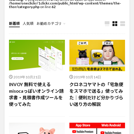
/home/oneclickr/1clickr.com/public_html/wp-content/themes/the-
thor/category.php
on line
62
新着順
人気順
お勧めカテゴリ
未分類
2019年10月21日
2019年10月14日
INVOY 無料で使える
クロネコヤマトの「宅急便
misocaっぽいオンライン請
をスマホで送る」使ってみ
求書・見積書作成ツールを
た｜便利だけど分かりづら
使ってみた
い送り方の解説