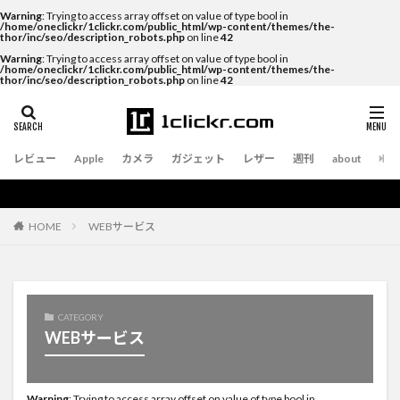
Warning
: Trying to access array offset on value of type bool in
/home/oneclickr/1clickr.com/public_html/wp-content/themes/the-
thor/inc/seo/description_robots.php
on line
42
Warning
: Trying to access array offset on value of type bool in
/home/oneclickr/1clickr.com/public_html/wp-content/themes/the-
thor/inc/seo/description_robots.php
on line
42
レビュー
Apple
カメラ
ガジェット
レザー
週刊
about
WEBサービス
HOME
CATEGORY
WEBサービス
Warning
: Trying to access array offset on value of type bool in