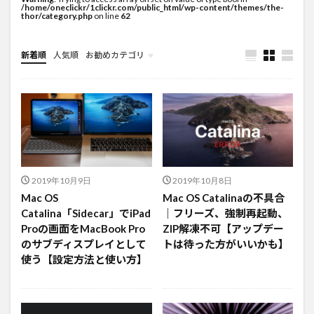
/home/oneclickr/1clickr.com/public_html/wp-content/themes/the-
thor/category.php
on line
62
新着順
人気順
お勧めカテゴリ
未分類
2019年10月9日
2019年10月8日
Mac OS
Mac OS Catalinaの不具合
Catalina「Sidecar」でiPad
｜フリーズ、強制再起動、
Proの画面をMacBook Pro
ZIP解凍不可【アップデー
のサブディスプレイとして
トは待った方がいいかも】
使う【設定方法と使い方】