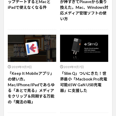
ップデートするとMacと
が神すぎてPixaveから乗り
iPadで使えなくなる件
換えた。Mac、Windows対
応メディア管理ソフトの使
い方
2019年9月9日
2019年9月7日
「Keep It Mobileアプリ」
「Slim Q」ついにきた！世
の使い方。
界最小「Macbook Pro充電
Mac/iPhone/iPadであらゆ
可能65W GaN USB充電
る「あとで見る」メディア
器」に支援した
をクリップ＆同期する万能
の「魔法の箱」