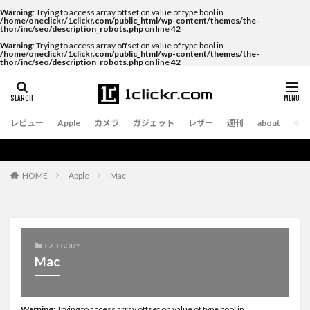
Warning
: Trying to access array offset on value of type bool in
/home/oneclickr/1clickr.com/public_html/wp-content/themes/the-
thor/inc/seo/description_robots.php
on line
42
Warning
: Trying to access array offset on value of type bool in
/home/oneclickr/1clickr.com/public_html/wp-content/themes/the-
thor/inc/seo/description_robots.php
on line
42
レビュー
Apple
カメラ
ガジェット
レザー
週刊
about
Apple
Mac
HOME
CATEGORY
Mac
Warning
: Trying to access array offset on value of type bool in