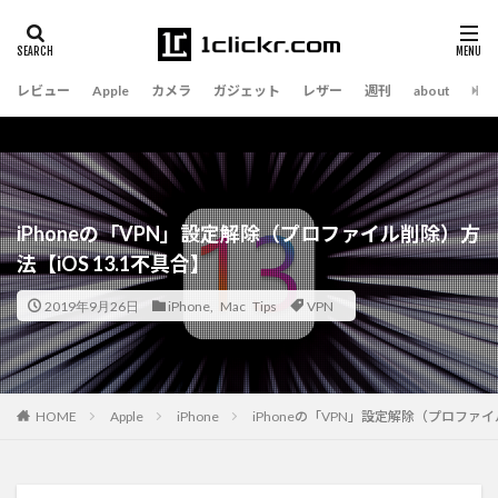
レビュー
Apple
カメラ
ガジェット
レザー
週刊
about
iPhoneの「VPN」設定解除（プロファイル削除）方
法【iOS 13.1不具合】
2019年9月26日
iPhone
,
Mac Tips
VPN
Apple
iPhone
iPhoneの「VPN」設定解除（プロファイ
HOME