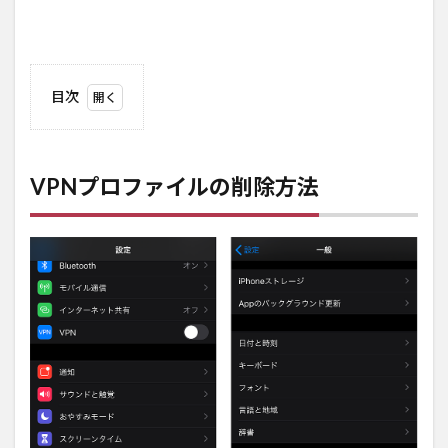
目次
1
VPN
プロ
VPNプロファイルの削除方法
ファ
イル
の削
除方
法
2
VPN
のメ
リッ
ト・
デメ
リッ