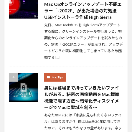
Mac OSオンラインアップデート不能エ
ラー「-2002F」が出た場合の対処法｜
USBインストーラ作成 High Sierra
先日、MacBookのOSをHigh Sierraアップデート
する際に、クリーンインストールを行おうと、初
期化からのオンラインアップデートを試みたもの
の、謎の「-2002Fエラー」が表示され、アップデ
ートどころか既に初期化してしまっているため起
動すら […]
Mac Tips
男には墓場まで持っていきたいファイ
ルがある。秘密の画像動画をMac標準
機能で隠す方法〜暗号化ディスクイメ
ージでMacに聖域を創る〜
あなたのMacには「家族に見られたくないファイ
ル」はありますか？ 僕はMacを30年使用してき
たので、それはもうかなりの量があります。ネッ