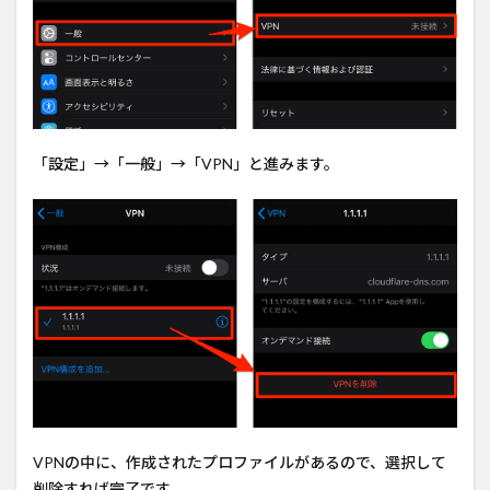
ト
2.1
VPN
のメ
リッ
ト
「設定」→「一般」→「VPN」と進みます。
2.2
VPN
のデ
メリ
ット
3
まと
め
VPNの中に、作成されたプロファイルがあるので、選択して
削除すれば完了です。