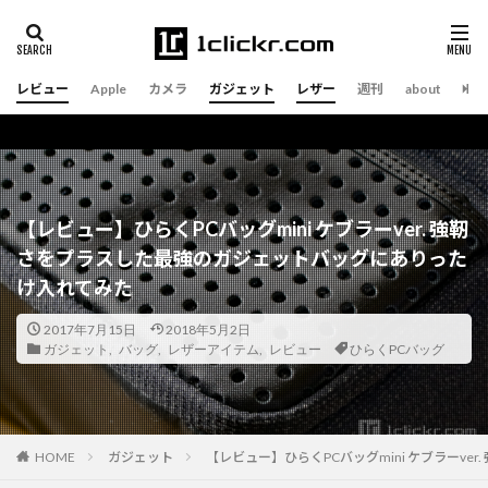
レビュー
Apple
カメラ
ガジェット
レザー
週刊
about
【レビュー】ひらくPCバッグmini ケブラーver. 強靭
さをプラスした最強のガジェットバッグにありった
け入れてみた
2017年7月15日
2018年5月2日
ガジェット
,
バッグ
,
レザーアイテム
,
レビュー
ひらくPCバッグ
ガジェット
【レビュー】ひらくPCバッグmini ケブラーv
HOME