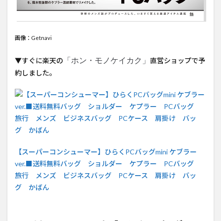
3
ケブ
ラー
画像：Getnavi
素材
「ホン・モノケイカク」
▼すぐに楽天の
直営ショップで予
4
約しました。
パ
ンチ
ング
レザ
ーポ
ケッ
ト
【スーパーコンシューマー】ひらくPCバッグmini ケブラー
5
ver.■送料無料バッグ ショルダー ケプラー PCバッグ
特注
ファ
旅行 メンズ ビジネスバッグ PCケース 肩掛け バッ
スナ
グ かばん
ーと
ちょ
い持