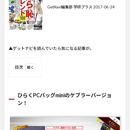
GetNavi編集部 学研プラス 2017-06-24
▲ゲットナビを読んでいたら気になる記事が。
目次
1
ひら
く
PC
ひらくPCバッグminiのケブラーバージョ
バッ
ン！
グ
mini
のケ
ブラ