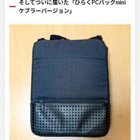
そしてついに届いた「ひらくPCバッグmini
ちで
きる
ケブラーバージョン」
引っ
掛け
部
6
持ち
歩く
もの
を妥
協な
く入
れて
みた
7
これ
だけ
入れ
ても
まだ