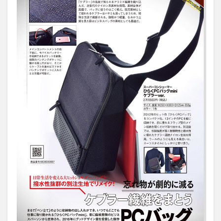
ーバ
ージ
ョ
ン！
2
そし
てつ
いに
届い
た
「ひ
らく
PC
バッ
グ
mini
ケブ
ラー
バー
ジョ
ン」