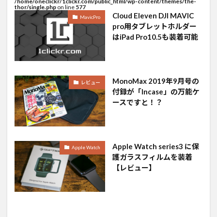
/home/oneclickr/1clickr.com/public_html/wp-content/themes/the-
thor/single.php
on line
577
Cloud Eleven DJI MAVIC
MavicPro
pro用タブレットホルダー
はiPad Pro10.5も装着可能
MonoMax 2019年9月号の
レビュー
付録が「Incase」の万能ケ
ースですと！？
Apple Watch series3 に保
Apple Watch
護ガラスフィルムを装着
【レビュー】