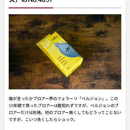
の
No.4657
1.1
精密
機械
の聖
地ス
イス
の時
計メ
ーカ
ーの
ブロ
アー
1.2
誰が言ったかブロアー界のフェラーリ「ベルジョン」。この
普通
10年間で買ったブロアーは数知れずですが、ベルジョンのブ
のブ
ロアーだけは別格。他のブロアー無くしてもどうってことない
ロア
ですが、こいつ失くしたらショック。
ーと
何が