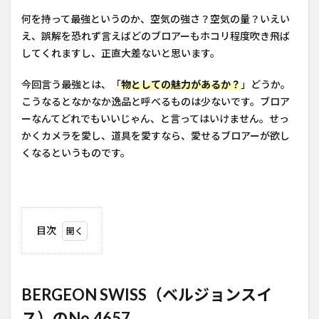
何を持って最強というのか、空気の強さ？空気の量？いえい
え、誤解を恐れず言えばどのブロアーもホコリ程度吹き飛ば
してくれますし、正直大差ないと思います。
今回言う最強とは、「
物としての魅力があるか？
」どうか。
こうなるとなかなか逸品と呼べるものは少ないです。ブロア
ーなんてどれでもいいじゃん、と言ってはいけません。せっ
かくカメラを愛し、道具を愛すなら、愛せるブロアーが欲し
くなるというものです。
目次
1
BERGEON
SWISS（ベ
BERGEON SWISS（ベルジョンスイ
ルジョン
スイス）
ス）のNo.4657