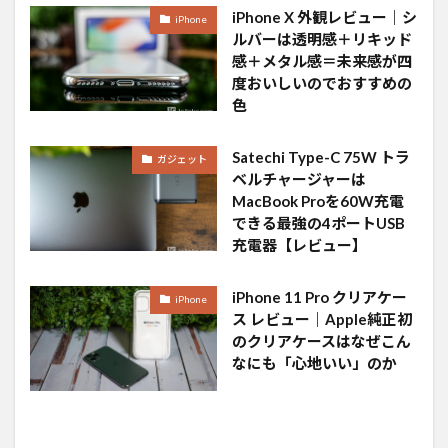
iPhone X 外観レビュー｜シ
iPhone
ルバーは透明感＋リキッド
感＋メタル感＝未来感が四
度おいしいのでおすすめの
色
Satechi Type-C 75W トラ
ガジェット
ベルチャージャーは
MacBook Proを60W充電
できる最強の4ポートUSB
充電器【レビュー】
iPhone 11 Pro クリアケー
iPhone
ス レビュー｜Apple純正初
のクリアケースはなぜこん
なにも「心地いい」のか