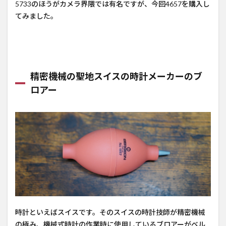
5733のほうがカメラ界隈では有名ですが、今回4657を購入し
違う
てみました。
の
か？
1.3
4657
と
精密機械の聖地スイスの時計メーカーのブ
5733
ロアー
はど
っち
がい
い？
2
所有
欲を
満た
して
くれ
るブ
時計といえばスイスです。そのスイスの時計技師が精密機械
ロア
の極み、機械式時計の作業時に使用しているブロアーがベル
ーは