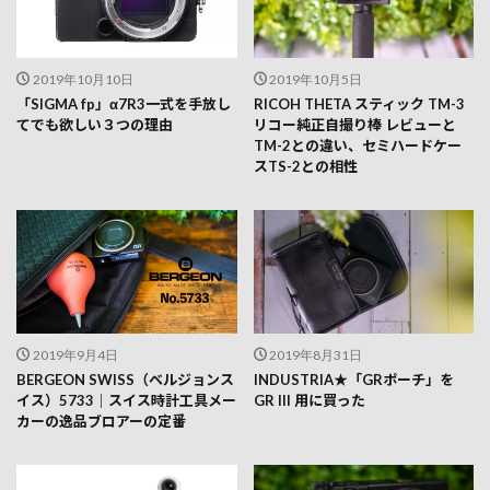
2019年10月10日
2019年10月5日
「SIGMA fp」α7R3一式を手放し
RICOH THETA スティック TM-3
てでも欲しい３つの理由
リコー純正自撮り棒 レビューと
TM-2との違い、セミハードケー
スTS-2との相性
2019年9月4日
2019年8月31日
BERGEON SWISS（ベルジョンス
INDUSTRIA★「GRポーチ」を
イス）5733｜スイス時計工具メー
GR III 用に買った
カーの逸品ブロアーの定番