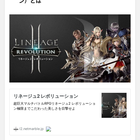
ン）とは
ジュ
２レ
ボリ
ュー
ショ
ン）
とは
2
高ス
ペッ
ク
PC
に匹
敵す
る
iPad
Pro
10.5
3
iPad