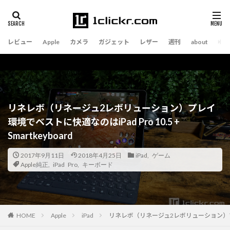
レビュー
Apple
カメラ
ガジェット
レザー
週刊
about
リネレボ（リネージュ2レボリューション）プレイ
環境でベストに快適なのはiPad Pro 10.5 +
Smartkeyboard
2017年9月11日
2018年4月25日
iPad
,
ゲーム
Apple純正
,
iPad Pro
,
キーボード
Apple
iPad
リネレボ（リネージュ2レボリューション）プレイ環境で
HOME