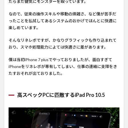
たらまだ健気にモンスターを殴っています。
が快
適す
ぎる
なので、従来の操作スキルや移動の煩雑さ、など僕が苦手だ
ったことを払拭してあるシステムのおかげでほんとに快適に
5
楽しめています。
PC
での
そんなリネレボですが、かなりグラフィックも作り込まれて
仕事
おり、スマホ処理能力によては快適さに差があります。
中は
こん
僕は当初iPhone 7 plusでやっておりましたが、面白すぎて
な感
じ
iPhoneをリネレボが専有してしまい、仕事の連絡に支障をき
たすおそれが出ておりました。
高スペックPCに匹敵するiPad Pro 10.5