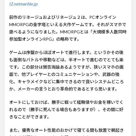
l2.netmarble.jp
Pro
10.5
前作のリネージュおよびリネージュ２は、PCオンライン
なら
オー
MMORPGの金字塔といえる大作ゲームです。それがスマホで
ル最
遊べるようになりました。MMORPGとは「大規模多人数同時
高設
参加型オンラインRPG」の略称です。
定で
ヌル
ゲームは序盤からほぼオートで進行します。というかその後
ヌル
も面倒なバトルや移動などは、半オートで進むのでとても楽
サク
です。この部分は賛否両論あるようですが、狭いスマホの画
サク
面で、他プレイヤーとのコミュニケーションや、武器の強
動く
化、キャラメイクなどに集中できるので良いシステムどころ
4
か、メーカーの言うとおり革命的であるとすら思います。
チャ
ット
オートにしておけば、勝手に戦って経験値やお金を稼いでく
にス
れるので（勝手に死んでる場合もありますが）、その間に好
マー
きなことができます。
トキ
ーボ
また、優秀なオート性能のおかげで寝てる間も放置で朝起き
ード