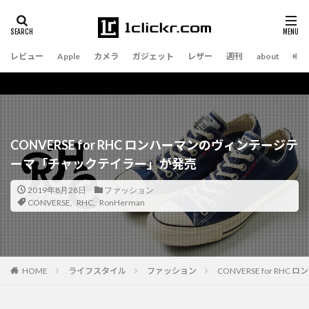
レビュー
Apple
カメラ
ガジェット
レザー
週刊
about
CONVERSE for RHC ロンハーマンのヴィンテージテ
ーマ「チャックテイラー」が発売
2019年8月28日
ファッション
CONVERSE
,
RHC
,
RonHerman
ライフスタイル
ファッション
CONVERSE for 
HOME