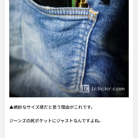
3
一緒
に使
って
いる
もの
「真
鍮無
垢の
万年
筆」
4
一
緒に使
ってい
るもの
▲絶妙なサイズ感だと思う理由がこれです。
「ペン
ホルダ
ジーンズの尻ポケットにジャストなんですよね。
ー
（S）」