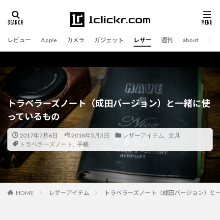
レビュー
Apple
カメラ
ガジェット
レザー
週刊
about
トラベラーズノート（成田バージョン）と一緒に使
っているもの
2017年7月6日
2018年5月3日
レザーアイテム
,
文具
トラベラーズノート
,
手帳
レザーアイテム
トラベラーズノート（成田バージョン）と
HOME