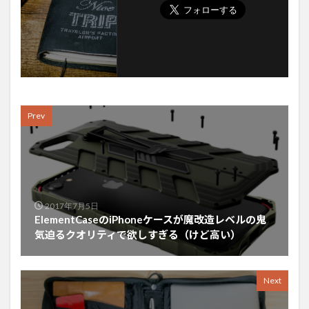
Prev
2017年7月5日
ElementCaseのiPhoneケースが魔改造レベルの鬼
気迫るクオリティで欲しすぎる（けど高い）
Next