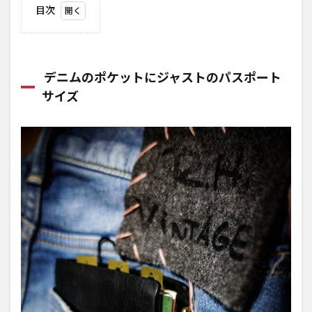
目次
1
デ
ニム
のポ
デニムのポケットにジャストのパスポート
ケッ
サイズ
トに
ジャ
スト
のパ
スポ
ート
サイ
ズ
2
一緒に
使って
いるも
の
「栞」