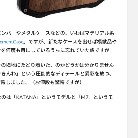
ルバンパーやメタルケースなどの、いわばマテリアル系
lementCase
」ですが、新たなケースを出せば模倣品や
ンを何度も目にしているうちに忘れていた訳ですが。
けの境地にたどり着いた、のかどうかは分かりません
できんわ」という圧倒的なディテールと異彩を放つ、
驚愕しました。（お値段も驚愕ですが）
のは「KATANA」というモデルと「M7」というモ