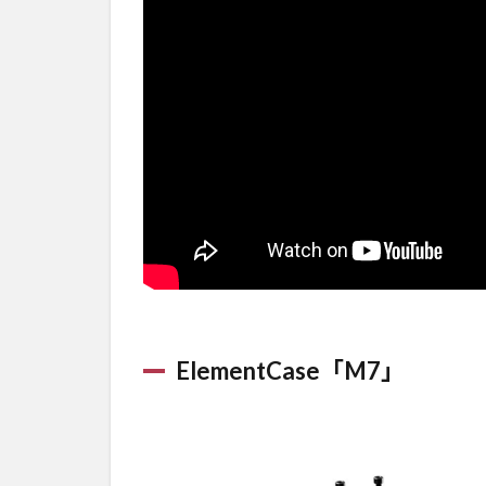
ElementCase「M7」