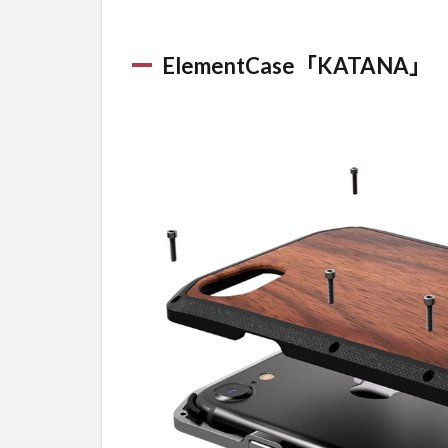
ElementCase「KATANA」
2
ElementCase「KATANA」
ElementCase「M7」