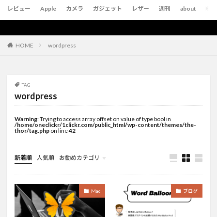
レビュー
Apple
カメラ
ガジェット
レザー
週刊
about
wordpress
HOME
TAG
wordpress
Warning
: Trying to access array offset on value of type bool in
/home/oneclickr/1clickr.com/public_html/wp-content/themes/the-
thor/tag.php
on line
42
新着順
人気順
お勧めカテゴリ
未分類
Mac
ブログ