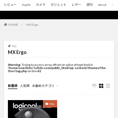
レビュー
Apple
カメラ
ガジェット
レザー
週刊
about
MX Ergo
HOME
TAG
MX Ergo
Warning
: Trying to access array offset on value of type bool in
/home/oneclickr/1clickr.com/public_html/wp-content/themes/the-
thor/tag.php
on line
42
新着順
人気順
お勧めカテゴリ
未分類
Mac