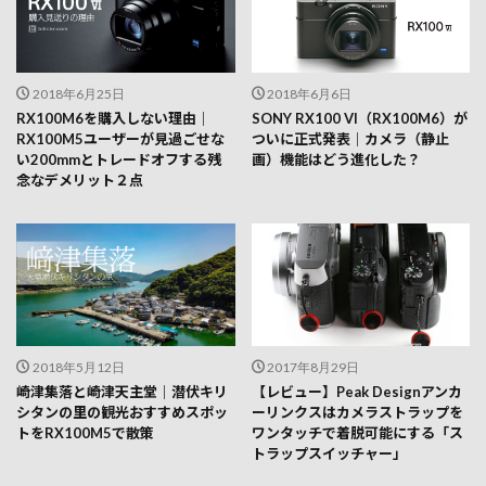
2018年6月25日
2018年6月6日
RX100M6を購入しない理由｜
SONY RX100 VI（RX100M6）が
RX100M5ユーザーが見過ごせな
ついに正式発表｜カメラ（静止
い200mmとトレードオフする残
画）機能はどう進化した？
念なデメリット２点
2018年5月12日
2017年8月29日
崎津集落と崎津天主堂｜潜伏キリ
【レビュー】Peak Designアンカ
シタンの里の観光おすすめスポッ
ーリンクスはカメラストラップを
トをRX100M5で散策
ワンタッチで着脱可能にする「ス
トラップスイッチャー」