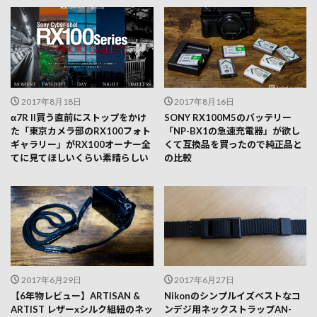
2017年8月18日
2017年8月16日
α7R II買う直前にストップをかけ
SONY RX100M5のバッテリー
た「東京カメラ部のRX100フォト
「NP-BX1の急速充電器」が欲し
ギャラリー」がRX100オーナー全
くて互換品を買ったので純正品と
てに見てほしいくらい素晴らしい
の比較
2017年6月29日
2017年6月27日
【6年物レビュー】ARTISAN &
Nikonのシンプルイズベストなコ
ARTIST レザーxシルク組紐のネッ
ンデジ用ネックストラップAN-