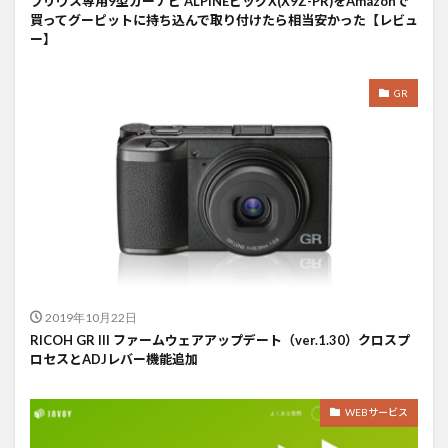
プリウス専用9型カーナビ ALPINEビッグX(X9Z-PR)をAmazonで
買ってグーピットに持ち込んで取り付けたら相当安かった【レビュ
ー】
GR
2019年10月22日
RICOH GR III ファームウェアアップデート（ver.1.30）クロスプ
ロセスとADJレバー機能追加
WEBサービス