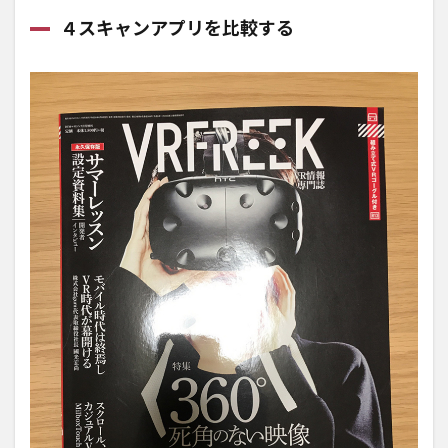
キャ
ンア
４スキャンアプリを比較する
プリ
を比
較す
る
2
Adobe
Scan
3
iScanner
4
Camscanner
5
Google
フォト
スキャ
ン