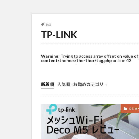
TAG
TP-LINK
Warning
: Trying to access array offset on value of
content/themes/the-thor/tag.php
on line
42
新着順
人気順
お勧めカテゴリ
未分類
ガジェ