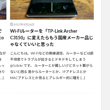
2017年9月26日
で
Wi-Fiルーターを「TP-Link Archer
co
C3150」に変えたらもう国産メーカー品じ
ゃなくていいと思った
なが
こんにちは。Wi-Fiなどの無線通信、ルーターなどは超
ま
不得意でトラブルが起きるとドキドキしてしまう
もっ
@1clickr です。 ルーターとか難しいけどネット繋がら
あり
ないと困る 昔からルーターとか、IPアドレスとか
…]
MACアドレスとか見るとアレルギー的に瞳を […]