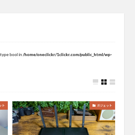
 type bool in
/home/oneclickr/1clickr.com/public_html/wp-
ット
ガジェット