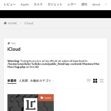
レビュー
Apple
カメラ
ガジェット
レザー
週刊
about
iCloud
HOME
TAG
iCloud
Warning
: Trying to access array offset on value of type bool in
/home/oneclickr/1clickr.com/public_html/wp-content/themes/the-
thor/tag.php
on line
42
新着順
人気順
お勧めカテゴリ
未分類
Apple